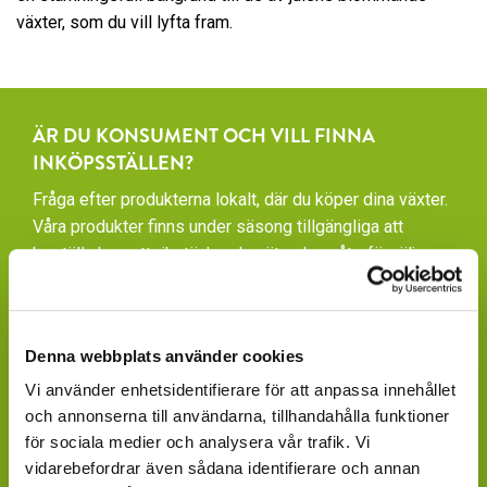
växter, som du vill lyfta fram.
ÄR DU KONSUMENT OCH VILL FINNA
INKÖPSSTÄLLEN?
Fråga efter produkterna lokalt, där du köper dina växter.
Våra produkter finns under säsong tillgängliga att
beställa hos ett rikstäckande nätverk av återförsäljare
av växter och blommor.
GARDENCENTER: Blomsterlandet, Granngården,
Hornbach, Plantagen, Bauhaus, Bogrönt och många
Denna webbplats använder cookies
fristående GardenCenter och Handelsträdgårdar.
Vi använder enhetsidentifierare för att anpassa innehållet
och annonserna till användarna, tillhandahålla funktioner
LIVSMEDELSBUTIKER: Dagligvaruhandelskedjorna
för sociala medier och analysera vår trafik. Vi
tillhandahåller ett begränsat utbud.
vidarebefordrar även sådana identifierare och annan