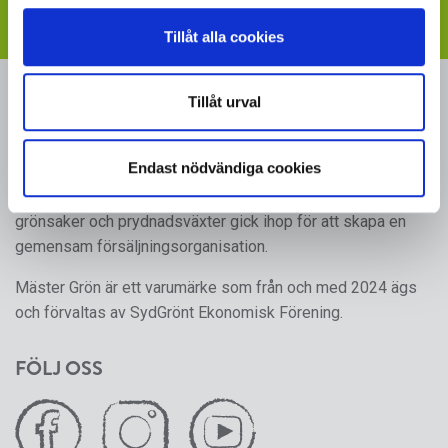
Tillåt alla cookies
MÄSTER GRÖN
Tillåt urval
Sveriges i särklass största, tillika odlarägda, leverantör av
Endast nödvändiga cookies
kruk- och utplanteringsväxter. Mäster Gröns rötter går
tillbaka till 1950-talet, då ett antal producenter av frukt,
grönsaker och prydnadsväxter gick ihop för att skapa en
gemensam försäljningsorganisation.
Mäster Grön är ett varumärke som från och med 2024 ägs
och förvaltas av SydGrönt Ekonomisk Förening.
FÖLJ OSS