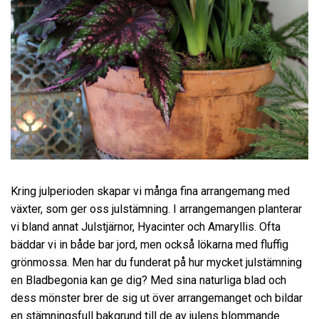
Kring julperioden skapar vi många fina arrangemang med
växter, som ger oss julstämning. I arrangemangen planterar
vi bland annat Julstjärnor, Hyacinter och Amaryllis. Ofta
bäddar vi in både bar jord, men också lökarna med fluffig
grönmossa. Men har du funderat på hur mycket julstämning
en Bladbegonia kan ge dig? Med sina naturliga blad och
dess mönster brer de sig ut över arrangemanget och bildar
en stämningsfull bakgrund till de av julens blommande