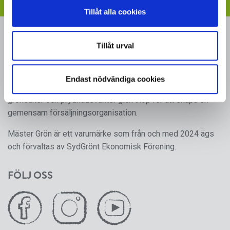
Tillåt alla cookies
MÄSTER GRÖN
Tillåt urval
Sveriges i särklass största, tillika odlarägda, leverantör av
kruk- och utplanteringsväxter. Mäster Gröns rötter går
Endast nödvändiga cookies
tillbaka till 1950-talet, då ett antal producenter av frukt,
grönsaker och prydnadsväxter gick ihop för att skapa en
gemensam försäljningsorganisation.
Mäster Grön är ett varumärke som från och med 2024 ägs
och förvaltas av SydGrönt Ekonomisk Förening.
FÖLJ OSS