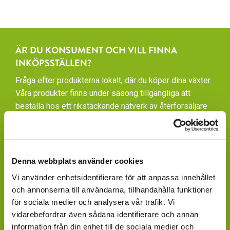
ÄR DU KONSUMENT OCH VILL FINNA
INKÖPSSTÄLLEN?
Fråga efter produkterna lokalt, där du köper dina växter.
Våra produkter finns under säsong tillgängliga att
beställa hos ett rikstäckande nätverk av återförsäljare
av växter och blommor.
GARDENCENTER: Blomsterlandet, Granngården,
Hornbach, Plantagen, Bauhaus, Bogrönt och många
Denna webbplats använder cookies
fristående GardenCenter och Handelsträdgårdar.
Vi använder enhetsidentifierare för att anpassa innehållet
LIVSMEDELSBUTIKER: Dagligvaruhandelskedjorna
och annonserna till användarna, tillhandahålla funktioner
tillhandahåller ett begränsat utbud.
för sociala medier och analysera vår trafik. Vi
vidarebefordrar även sådana identifierare och annan
BLOMSTERBUTIKER: Blomster- och Livsstilsbutiker
information från din enhet till de sociala medier och