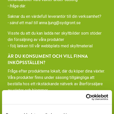
- fråga där.
Saknar du en värdefull leverantör till din verksamhet?
- sänd ett mail till
anna.ljung@sydgront.se
Visste du att du kan ladda ner skyltbilder som stöder
din försäljning av våra produkter
- följ länken till vår
webbplats med skyltmaterial
ÄR DU KONSUMENT OCH VILL FINNA
INKÖPSSTÄLLEN?
Fråga efter produkterna lokalt, där du köper dina växter.
Våra produkter finns under säsong tillgängliga att
beställa hos ett rikstäckande nätverk av återförsäljare
av växter och blommor.
GARDENCENTERKEDJOR: Blomsterlandet,
Granngården, Hornbach, Plantagen, Bauhaus och
Sveriges Trädgårdsmästare