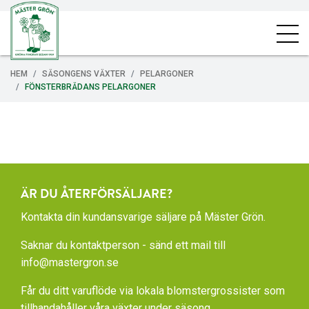
HEM
SÄSONGENS VÄXTER
PELARGONER
FÖNSTERBRÄDANS PELARGONER
ÄR DU ÅTERFÖRSÄLJARE?
Kontakta din kundansvarige säljare på Mäster Grön.
Saknar du kontaktperson - sänd ett mail till
info@mastergron.se
Får du ditt varuflöde via lokala blomstergrossister som
tillhandahåller våra växter under säsong