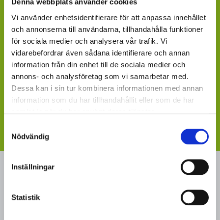
Denna webbplats använder cookies
FRISTÅENDE GARDENCENTER: lokala GardenCenter
Vi använder enhetsidentifierare för att anpassa innehållet
och Handelsträdgårdar. som agerar under egna
och annonserna till användarna, tillhandahålla funktioner
varumärken.
för sociala medier och analysera vår trafik. Vi
LIVSMEDELSBUTIKER: Dagligvaruhandelskedjorna
vidarebefordrar även sådana identifierare och annan
tillhandahåller ett väl utvalt utbud. Upptäck en butik som
information från din enhet till de sociala medier och
kan passa din stil nära dig. Sortiment kan variera
annons- och analysföretag som vi samarbetar med.
geografiskt och beroende på växtavdelningens storlek.
Dessa kan i sin tur kombinera informationen med annan
BLOMSTERBUTIKER: Blomster- och Livsstilsbutiker
information som du har tillhandahållit eller som de har
presenterar ett personligt utbud och kan beställa hem
samlat in när du har använt deras tjänster.
på din förfrågan.
Samtyckesval
Nödvändig
Inställningar
MÄSTER GRÖN
Sveriges i särklass största, tillika odlarägda, leverantör av
Statistik
kruk- och utplanteringsväxter. Mäster Gröns rötter går
tillbaka till 1950-talet, då ett antal producenter av frukt,