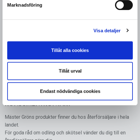
Marknadsföring
grönsaker och prydnadsväxter gick ihop för att skapa en
gemensam försäljningsorganisation.
Mäster Grön är ett varumärke som från och med 2024 ägs
Visa detaljer
och förvaltas av SydGrönt Ekonomisk Förening.
Tillåt alla cookies
FÖLJ OSS
Tillåt urval
Endast nödvändiga cookies
KONSUMENTKONTAKT
Mäster Gröns produkter finner du hos återförsäljare i hela
landet.
För goda råd om odling och skötsel vänder du dig till en